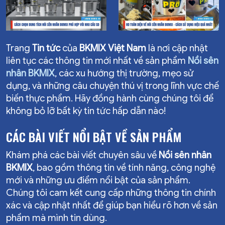
Làm sao để chọn dung tích
Tìm hiểu nồi sên nhân BKMIX
chuẩn!
ngon, dẻo, không cháy!
nồi sên nhân BKMIX phù hợp?
là gì, cách sử dụng đúng
Hướng dẫn chi tiết cách chọn
chuẩn để sên nhân bánh, làm
kích thước nồi tối ưu theo nhu
mứt, nấu sốt hiệu quả hơn,
Trang
Tin tức
của
BKMIX Việt Nam
là nơi cập nhật
cầu sử dụng cá nhân & kinh
cùng các mẹo điều chỉnh
liên tục các thông tin mới nhất về sản phẩm
Nồi sên
doanh!
nhiệt và bảo quản giúp tăng
nhân BKMIX
, các xu hướng thị trường, mẹo sử
độ bền, nâng cao năng suất
dụng, và những câu chuyện thú vị trong lĩnh vực chế
khi sử dụng.
biến thực phẩm. Hãy đồng hành cùng chúng tôi để
không bỏ lỡ bất kỳ tin tức hấp dẫn nào!
CÁC BÀI VIẾT NỔI BẬT VỀ SẢN PHẨM
Khám phá các bài viết chuyên sâu về
Nồi sên nhân
BKMIX
, bao gồm thông tin về tính năng, công nghệ
mới và những ưu điểm nổi bật của sản phẩm.
Chúng tôi cam kết cung cấp những thông tin chính
xác và cập nhật nhất để giúp bạn hiểu rõ hơn về sản
phẩm mà mình tin dùng.