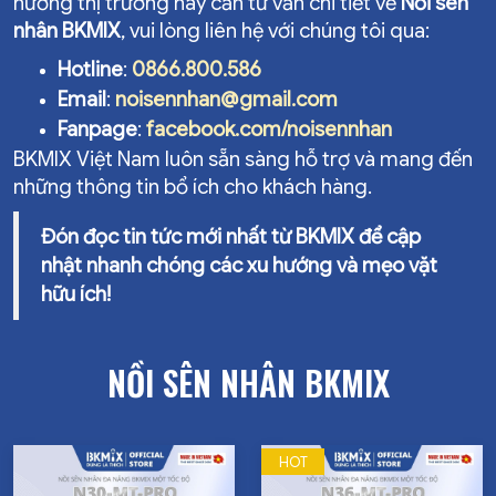
hướng thị trường hay cần tư vấn chi tiết về
Nồi sên
nhân BKMIX
, vui lòng liên hệ với chúng tôi qua:
Hotline
:
0866.800.586
Email
:
noisennhan@gmail.com
Fanpage
:
facebook.com/noisennhan
BKMIX Việt Nam luôn sẵn sàng hỗ trợ và mang đến
những thông tin bổ ích cho khách hàng.
Đón đọc tin tức mới nhất từ BKMIX để cập
nhật nhanh chóng các xu hướng và mẹo vặt
hữu ích!
NỒI SÊN NHÂN BKMIX
HOT