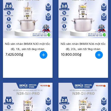
Nồi sên nhân BKMIX N30 một tốc
Nồi sên nhân BKMIX N36 một tốc
độ, 13L, sên tới 6kg nhân
độ, 20L, sên tới 9kg nhân
7.425.000₫
10.800.000₫