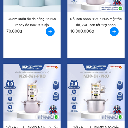
Gươm khều ốc đa năng BKMIX;
Nồi sên nhân BKMIX N36 một tốc
khoáy ốc inox 304 sịn
độ, 20L, sên tới 9kg nhân
70.000₫
10.800.000₫
Nồi sên nhân BKMIX N26 một tốc
Nồi sên nhân BKMIX N30 điều