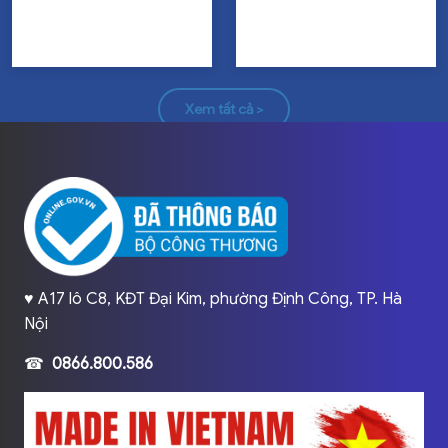
Xem tất cả >
♥️ A17 lô C8, KĐT Đại Kim, phường Định Công, TP. Hà
Nội
☎
0866.800.586