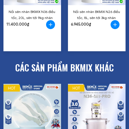
Nồi sên nhân BKMIX N36 điều
Nồi sên nhân BKMIX N26 điều
tốc, 20L, sên tới 9kg nhân
tốc, 8L, sên tới 3kg nhân
11.400.000₫
6.945.000₫
CÁC SẢN PHẨM BKMIX KHÁC
HOT
HOT