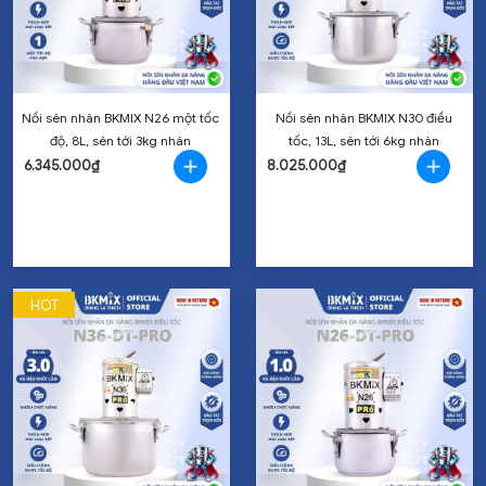
Nồi sên nhân BKMIX N26 một tốc
Nồi sên nhân BKMIX N30 điều
độ, 8L, sên tới 3kg nhân
tốc, 13L, sên tới 6kg nhân
6.345.000₫
8.025.000₫
HOT