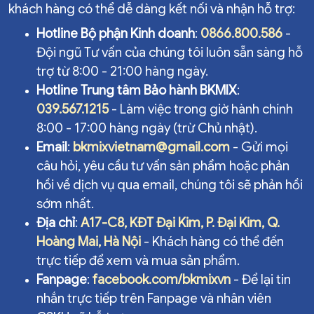
khách hàng có thể dễ dàng kết nối và nhận hỗ trợ:
Hotline Bộ phận Kinh doanh
:
0866.800.586
-
Đội ngũ Tư vấn của chúng tôi luôn sẵn sàng hỗ
trợ từ 8:00 - 21:00 hàng ngày.
Hotline Trung tâm Bảo hành BKMIX
:
039.567.1215
- Làm việc trong giờ hành chính
8:00 - 17:00 hàng ngày (trừ Chủ nhật).
Email
:
bkmixvietnam@gmail.com
- Gửi mọi
câu hỏi, yêu cầu tư vấn sản phẩm hoặc phản
hồi về dịch vụ qua email, chúng tôi sẽ phản hồi
sớm nhất.
Địa chỉ
:
A17-C8, KĐT Đại Kim, P. Đại Kim, Q.
Hoàng Mai, Hà Nội
- Khách hàng có thể đến
trực tiếp để xem và mua sản phẩm.
Fanpage
:
facebook.com/bkmixvn
- Để lại tin
nhắn trực tiếp trên Fanpage và nhân viên