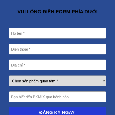
VUI LÒNG ĐIỀN FORM PHÍA DƯỚI