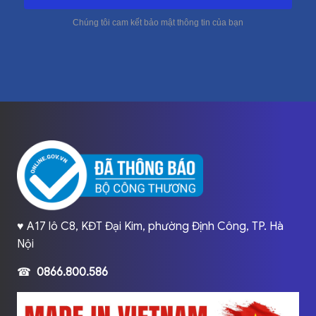
♥️ A17 lô C8, KĐT Đại Kim, phường Định Công, TP. Hà
Nội
☎
0866.800.586