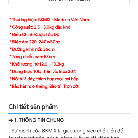
* Thương hiệu: BKMIX - Made in Việt Nam
* Công suất: 2,5 - 3,0kg đậu khô
* Điều Chỉnh Được Tốc Độ
* Điệp áp: 220-240V/50hz
* Đường kính nồi: 36cm
* Tổng chiều cao: 53cm
* Khối lượng: từ 12,6 – 13,2kg
* Dung tích: 10L; Thân vỏ: Inox 304
* Nồi từ 3 đáy, thích hợp mọi loại bếp
* Bảo hành: 6 tháng; Bảo trì: Trọn đời
Chi tiết sản phẩm
➡️ 1. THÔNG TIN CHUNG
- Sứ mệnh của BKMIX là giúp công việc chế biến đồ