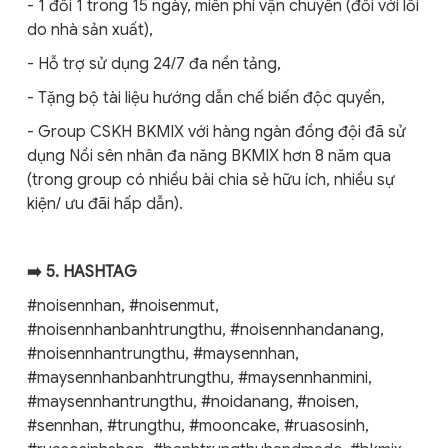
- 1 đổi 1 trong 15 ngày, miễn phí vận chuyển (đối với lỗi
do nhà sản xuất),
- Hỗ trợ sử dụng 24/7 đa nền tảng,
- Tặng bộ tài liệu hướng dẫn chế biến độc quyền,
- Group CSKH BKMIX với hàng ngàn đồng đội đã sử
dụng Nồi sên nhân đa năng BKMIX hơn 8 năm qua
(trong group có nhiều bài chia sẻ hữu ích, nhiều sự
kiện/ ưu đãi hấp dẫn).
➡️ 5. HASHTAG
#noisennhan, #noisenmut,
#noisennhanbanhtrungthu, #noisennhandanang,
#noisennhantrungthu, #maysennhan,
#maysennhanbanhtrungthu, #maysennhanmini,
#maysennhantrungthu, #noidanang, #noisen,
#sennhan, #trungthu, #mooncake, #ruasosinh,