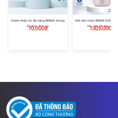
Gươm khều ốc đa năng BKMIX; khoáy
Nồi sên nhân BKMIX N30 một 
ốc inox 304 sịn
13L, sên tới 6kg nhân
70.000đ
7.425.000đ