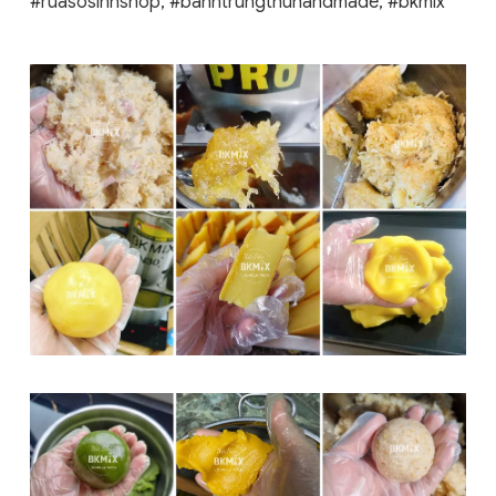
#ruasosinhshop, #banhtrungthuhandmade, #bkmix