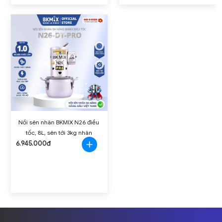
Nồi sên nhân BKMIX N26 điều
tốc, 8L, sên tới 3kg nhân
6.945.000đ