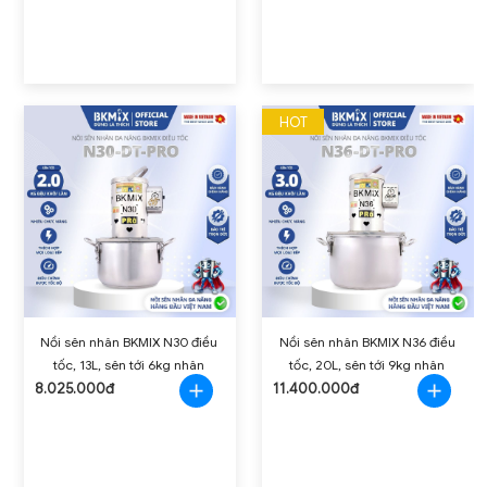
HOT
Nồi sên nhân BKMIX N30 điều
Nồi sên nhân BKMIX N36 điều
tốc, 13L, sên tới 6kg nhân
tốc, 20L, sên tới 9kg nhân
8.025.000đ
11.400.000đ