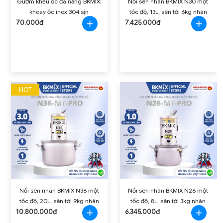
Gươm khều ốc đa năng BKMIX;
Nồi sên nhân BKMIX N30 một
khoáy ốc inox 304 sịn
tốc độ, 13L, sên tới 6kg nhân
70.000đ
7.425.000đ
HOT
Nồi sên nhân BKMIX N36 một
Nồi sên nhân BKMIX N26 một
tốc độ, 20L, sên tới 9kg nhân
tốc độ, 8L, sên tới 3kg nhân
10.800.000đ
6.345.000đ