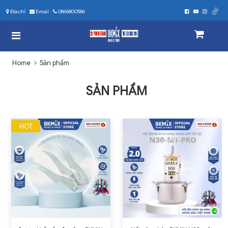
Địa chỉ
Email
0866800586
Home
Sản phẩm
SẢN PHẨM
HOT