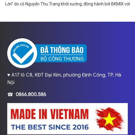
Lớn” do cô Nguyễn Thu Trang khởi xướng, đồng hành bởi BKMIX với
nhiều phần thưởng hấp dẫn #bepnhogiacmolon #thutrangnguyen
#bkmix
♥️ A17 lô C8, KĐT Đại Kim, phường Định Công, TP. Hà
Nội
☎
0866.800.586