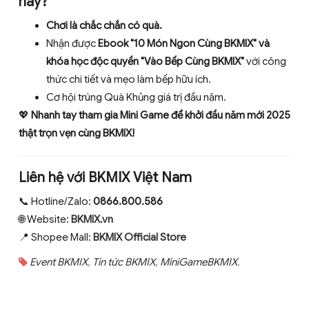
này?
Chơi là chắc chắn có quà.
Nhận được
Ebook "10 Món Ngon Cùng BKMIX" và
khóa học độc quyền "Vào Bếp Cùng BKMIX"
với công
thức chi tiết và mẹo làm bếp hữu ích.
Cơ hội trúng Quà Khủng giá trị đầu năm.
💖
Nhanh tay tham gia Mini Game để khởi đầu năm mới 2025
thật trọn vẹn cùng BKMIX!
Liên hệ với BKMIX Việt Nam
📞 Hotline/Zalo:
0866.800.586
🌐 Website:
BKMIX.vn
📍 Shopee Mall:
BKMIX Official
Store
Event BKMIX
,
Tin tức BKMIX
,
MiniGameBKMIX
.