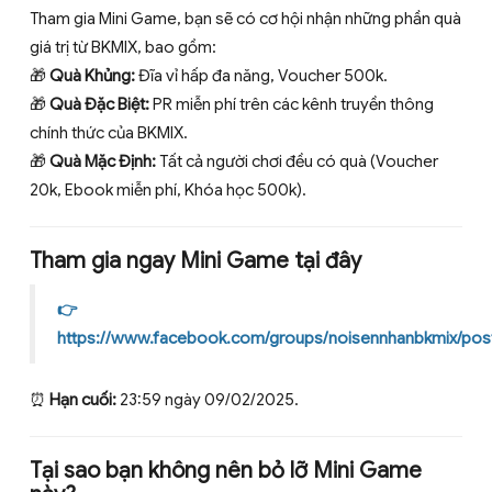
Tham gia Mini Game, bạn sẽ có cơ hội nhận những phần quà
giá trị từ BKMIX, bao gồm:
🎁
Quà Khủng:
Đĩa vỉ hấp đa năng, Voucher 500k.
🎁
Quà Đặc Biệt:
PR miễn phí trên các kênh truyền thông
chính thức của BKMIX.
🎁
Quà Mặc Định:
Tất cả người chơi đều có quà (Voucher
20k, Ebook miễn phí, Khóa học 500k).
Tham gia ngay Mini Game tại đây
👉
https://www.facebook.com/groups/noisennhanbkmix/po
⏰
Hạn cuối:
23:59 ngày 09/02/2025.
Tại sao bạn không nên bỏ lỡ Mini Game