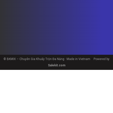
© BKMIX – Chuyên Gia Khuấy Trộn Đa Năng · Made in Vietnam
Powered by
Salekit.com