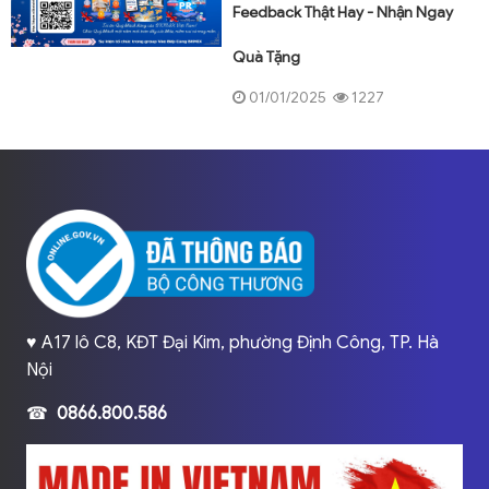
Feedback Thật Hay - Nhận Ngay
Quà Tặng
01/01/2025
1227
♥️ A17 lô C8, KĐT Đại Kim, phường Định Công, TP. Hà
Nội
☎
0866.800.586