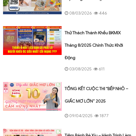
08/03/2026
446
Thử Thách Thánh Khều BKMIX
Tháng 8/2025 Chính Thức Khởi
Động
03/08/2025
611
TỔNG KẾT CUỘC THI “BẾP NHỎ –
GIẤC MƠ LỚN” 2025
09/04/2025
1877
Tiệm Bánh Bé Xíu – Hành Trình Làm