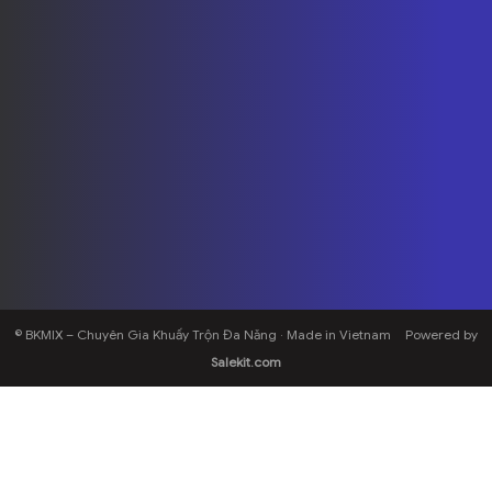
© BKMIX – Chuyên Gia Khuấy Trộn Đa Năng · Made in Vietnam
Powered by
Salekit.com