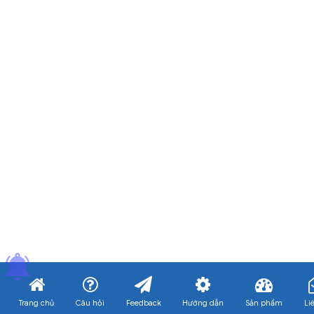
Trang chủ
Câu hỏi
Feedback
Hướng dẫn
Sản phẩm
Li