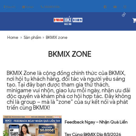
Địa chỉ
Email
0866800586
Home
Sản phẩm
BKMIX zone
BKMIX ZONE
BKMIX Zone là cộng đồng chính thức của BKMIX,
nơi hội tụ khách hàng, đối tác và người yêu sáng
tạo. Tại đây bạn được tham gia thử thách,
minigame vui nhộn, giao lưu mỗi ngày, nhận ưu đãi
độc quyền và khám phá cơ hội hợp tác. Đây không
chỉ là group – mà là “zone” của sự kết nối và phát
triển cùng BKMIX!
Feedback Ngay – Nhận Quà Liền
Tay Cùng BKMIX Dịp 8/3/2026