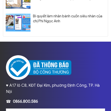
Bí quyết làm nhân bánh cuốn siêu nhàn của
chị Phí Ngọc Anh
♥️ A17 lô C8, KĐT Đại Kim, phường Định Công, TP. Hà
Nội
☎
0866.800.586