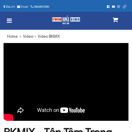
Địa chỉ
Email
0866800586
Home
Video
Video BKMIX