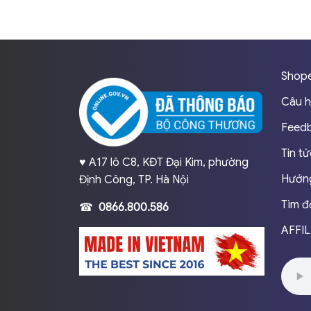
Shope
Câu h
Feedb
Tin t
♥️ A17 lô C8, KĐT Đại Kim, phường
Hướng
Định Công, TP. Hà Nội
Tìm đ
☎
0866.800.586
AFFIL