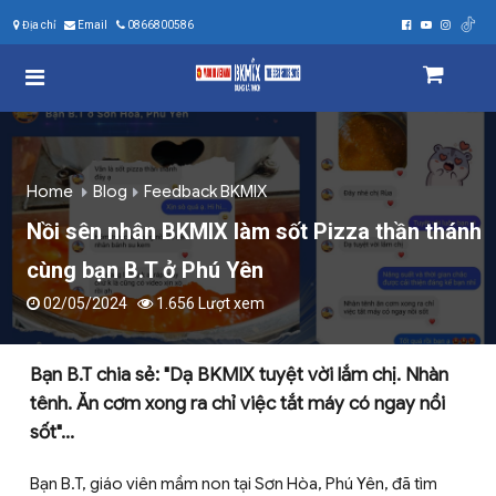
Địa chỉ
Email
0866800586
Home
Blog
Feedback BKMIX
Nồi sên nhân BKMIX làm sốt Pizza thần thánh
cùng bạn B.T ở Phú Yên
02/05/2024
1.656 Lượt xem
Bạn B.T chia sẻ: "Dạ BKMIX tuyệt vời lắm chị. Nhàn
tênh. Ăn cơm xong ra chỉ việc tắt máy có ngay nồi
sốt"...
Bạn B.T, giáo viên mầm non tại Sơn Hòa, Phú Yên, đã tìm