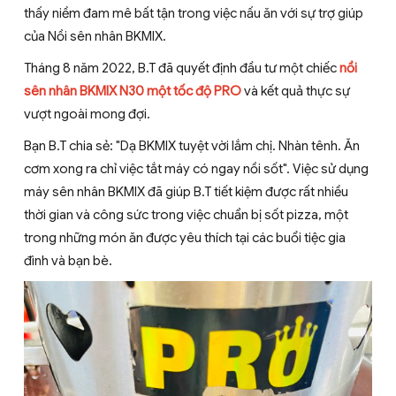
thấy niềm đam mê bất tận trong việc nấu ăn với sự trợ giúp
của Nồi sên nhân BKMIX.
Tháng 8 năm 2022, B.T đã quyết định đầu tư một chiếc
nồi
sên nhân BKMIX N30 một tốc độ PRO
và kết quả thực sự
vượt ngoài mong đợi.
Bạn B.T chia sẻ: "Dạ BKMIX tuyệt vời lắm chị. Nhàn tênh. Ăn
cơm xong ra chỉ việc tắt máy có ngay nồi sốt". Việc sử dụng
máy sên nhân BKMIX đã giúp B.T tiết kiệm được rất nhiều
thời gian và công sức trong việc chuẩn bị sốt pizza, một
trong những món ăn được yêu thích tại các buổi tiệc gia
đình và bạn bè.