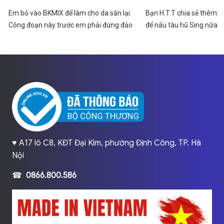
Em bỏ vào BKMIX để làm cho da săn lại.
Bạn H.T.T chia sẻ thêm: 
Công đoạn này trước em phải đứng đảo
để nấu tàu hũ Sing nữa.
tay miết á, dừng lại là bị cháy hoặc dính
gì mà khuấy là mình đều lấ
cục, không ra thành phẩm được. Làm
xong thì bỏ ra chiên phồng
♥️ A17 lô C8, KĐT Đại Kim, phường Định Công, TP. Hà
Nội
☎
0866.800.586